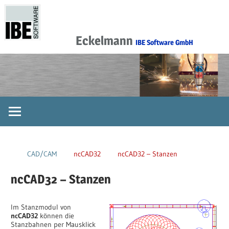
Zum
Inhalt
springen
IBE Software GmbH
Das
Softwarezentrum
in
der
Blechbearbeitungsbranche
CAD/CAM
ncCAD32
ncCAD32 – Stanzen
ncCAD32 – Stanzen
Im Stanzmodul von
ncCAD32
können die
Stanzbahnen per Mausklick